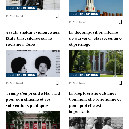
POLITICAL OPINION
POLITICAL OPINION
16 Min Read
15 Min Read
Assata Shakur : violence aux
La décomposition interne
États-Unis, silence sur le
de Harvard : classe, culture
racisme à Cuba
et privilège
POLITICAL OPINION
POLITICAL OPINION
16 Min Read
19 Min Read
Trump s’en prend à Harvard
La kleptocratie cubaine :
pour son élitisme et ses
Comment elle fonctionne et
subventions publiques
pourquoi elle est
importante