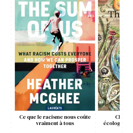
LAURÉATS
L
Ce que le racisme nous coûte
Choix a
vraiment à tous
écologiques 