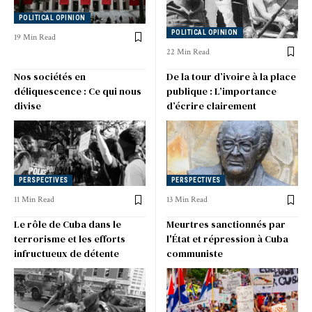
POLITICAL OPINION
POLITICAL OPINION
19 Min Read
22 Min Read
Nos sociétés en
De la tour d’ivoire à la place
déliquescence : Ce qui nous
publique : L’importance
divise
d’écrire clairement
PERSPECTIVES
PERSPECTIVES
11 Min Read
13 Min Read
Le rôle de Cuba dans le
Meurtres sanctionnés par
terrorisme et les efforts
l'État et répression à Cuba
infructueux de détente
communiste