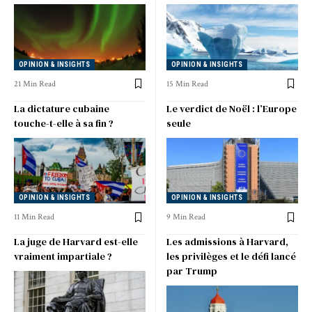
OPINION & INSIGHTS
OPINION & INSIGHTS
21 Min Read
15 Min Read
La dictature cubaine
Le verdict de Noël : l’Europe
touche-t-elle à sa fin ?
seule
OPINION & INSIGHTS
OPINION & INSIGHTS
11 Min Read
9 Min Read
La juge de Harvard est-elle
Les admissions à Harvard,
vraiment impartiale ?
les privilèges et le défi lancé
par Trump