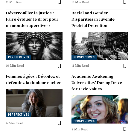
11 Min Read
13 Min Read
Déverrouiller la justice :
Racial and Gender
Faire évoluer le droit pour
Disparities in Juvenile
un monde superdivers
Pretrial Detention
PERSPECTIVES
PERSPECTIVES
10 Min Read
11 Min Read
Femmes âgées : Dévoilez et
Academic Awakening:
défendez la douleur cachée
Universities’ Daring Drive
for Civic Values
PERSPECTIVES
PERSPECTIVES
6 Min Read
8 Min Read