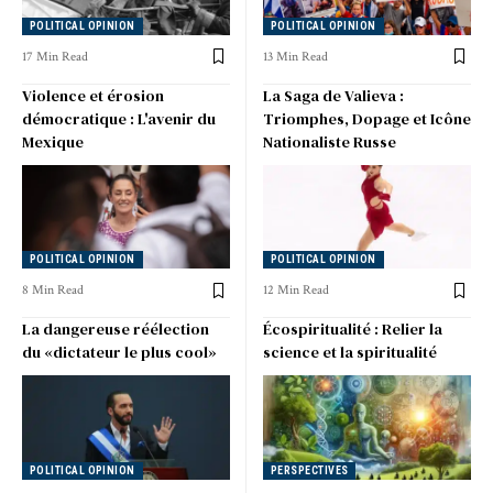
POLITICAL OPINION
POLITICAL OPINION
17 Min Read
13 Min Read
Violence et érosion
La Saga de Valieva :
démocratique : L'avenir du
Triomphes, Dopage et Icône
Mexique
Nationaliste Russe
POLITICAL OPINION
POLITICAL OPINION
8 Min Read
12 Min Read
La dangereuse réélection
Écospiritualité : Relier la
du «dictateur le plus cool»
science et la spiritualité
POLITICAL OPINION
PERSPECTIVES