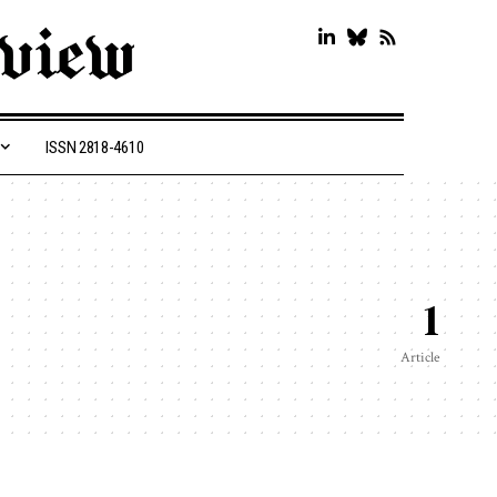
ISSN 2818-4610
1
Article