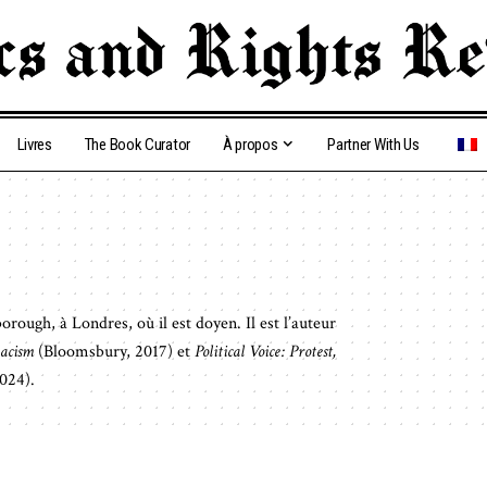
Livres
The Book Curator
À propos
Partner With Us
rough, à Londres, où il est doyen. Il est l’auteur
acism
(Bloomsbury, 2017) et
Political Voice: Protest,
024).