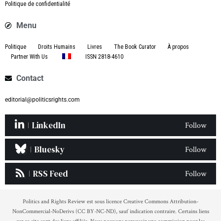
Politique de confidentialité
Menu
Politique
Droits Humains
Livres
The Book Curator
À propos
Partner With Us
ISSN 2818-4610
Contact
editorial@politicsrights.com
LinkedIn
Follow
Bluesky
Follow
RSS Feed
Follow
Politics and Rights Review est sous licence Creative Commons Attribution-
NonCommercial-NoDerivs (CC BY-NC-ND), sauf indication contraire. Certains liens