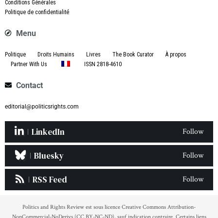
Conditions Générales
Politique de confidentialité
Menu
Politique
Droits Humains
Livres
The Book Curator
À propos
Partner With Us
ISSN 2818-4610
Contact
editorial@politicsrights.com
LinkedIn
Follow
Bluesky
Follow
RSS Feed
Follow
Politics and Rights Review est sous licence Creative Commons Attribution-
NonCommercial-NoDerivs (CC BY-NC-ND), sauf indication contraire. Certains liens