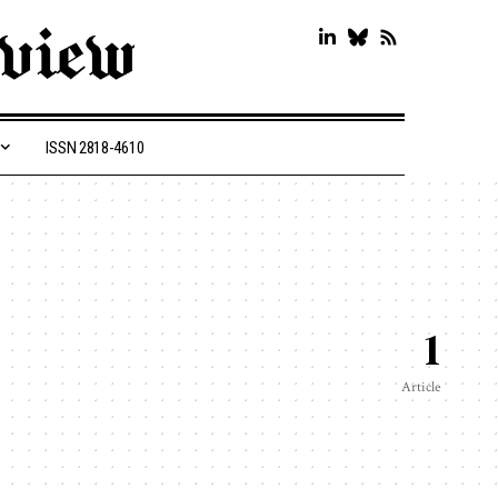
ISSN 2818-4610
1
Article