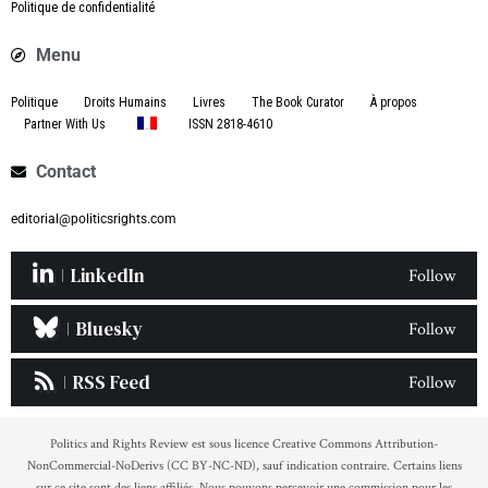
Politique de confidentialité
Menu
Politique
Droits Humains
Livres
The Book Curator
À propos
Partner With Us
ISSN 2818-4610
Contact
editorial@politicsrights.com
LinkedIn
Follow
Bluesky
Follow
RSS Feed
Follow
Politics and Rights Review est sous licence Creative Commons Attribution-
NonCommercial-NoDerivs (CC BY-NC-ND), sauf indication contraire. Certains liens
sur ce site sont des liens affiliés. Nous pouvons percevoir une commission pour les