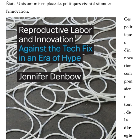
États-Unis ont mis en place des politiques visant à stimuler
l’innovation.
Ces
polit
ique
s
d’in
nova
tion
com
pren
aien
t
tout
,
de
la
dér
égle