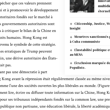
Innovat
pêcher que ces valeurs prennent
multid
lui et à promouvoir le développement
éternel
toritaires fondés sur le marché à
es gouvernements autoritaires sont
Citizenship, Justice, W
Insight
 à critiquer le bilan de la Chine en
Meurtres sanctionnés p
roits humains. Hong Kong est
à Cuba communiste
enu le symbole de cette stratégie.
L'instabilité politique 
ques erratiques de Trump peuvent
au MENA
in, une dérive autoritaire des États-
L'exclusion marquée de l
ait pas.
Populiste.
ant pas une démocratie à part
g Kong avant la répression était régulièrement classée au même nive
mme l’une des sociétés ouvertes les plus libérales au monde. (Figu
ment lire, écrire ou diffuser toute information sur la Chine, Hong K
 pour ses tribunaux indépendants fondés sur la common law, une pres
publique non partisane, une éducation libérale, la liberté académiqu