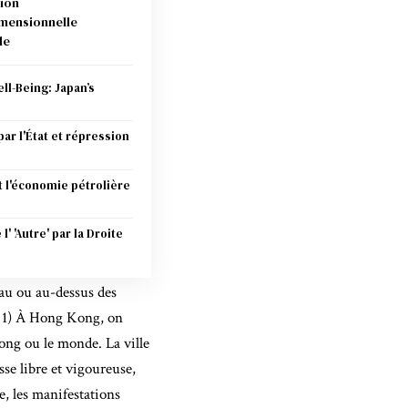
ion
imensionnelle
le
ell-Being: Japan’s
ar l'État et répression
et l'économie pétrolière
' 'Autre' par la Droite
au ou au-dessus des
re 1) À Hong Kong, on
ong ou le monde. La ville
se libre et vigoureuse,
e, les manifestations