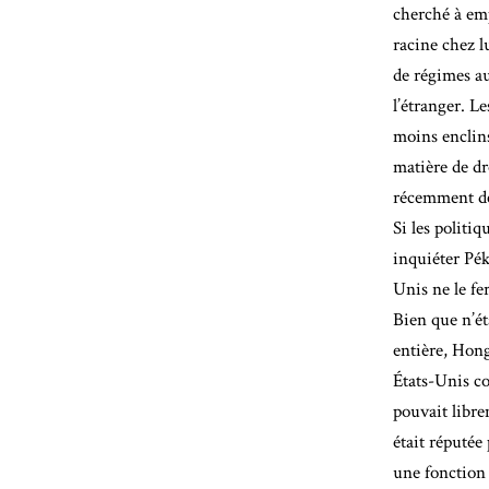
cherché à em
racine chez 
de régimes au
l’étranger. L
moins enclins
matière de d
récemment dev
Si les politi
inquiéter Pék
Unis ne le fer
Bien que n’ét
entière, Hon
États-Unis co
pouvait libre
était réputée
une fonction 