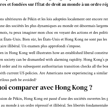
bres et fondées sur l’État de droit au monde à un ordre répr
ns ultérieures de Pékin et les lois adoptées localement ont encore ren
L’une des sociétés les plus dynamiques au monde est désormais largeme
mois, tu peux imaginer mon choc en voyant des actions et des politi
x États-Unis. Bien sûr, les États-Unis et Hong Kong ne sont pas les 
aire illibéral
. Un examen plus approfondi s’impose.
wn in Hong Kong
well illustrates how an established liberal constitu
n society can be dismantled with alarming rapidity. Hong Kong’s pr
l order and its subsequent authoritarian transition checks all the box
ith current US policies. Are Americans now experiencing a similar t
rilous path be avoided?
oi comparer avec Hong Kong ?
ssion de Pékin, Hong Kong est passé d’une des sociétés ouvertes les p
it au monde à un ordre répressif et illibéral. Ses libertés fondamental