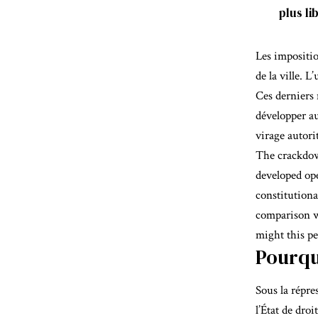
plus li
Les impositio
de la ville. 
Ces derniers 
développer au
virage autorit
The crackdo
developed ope
constitutiona
comparison w
might this pe
Pourqu
Sous la répre
l’État de dro