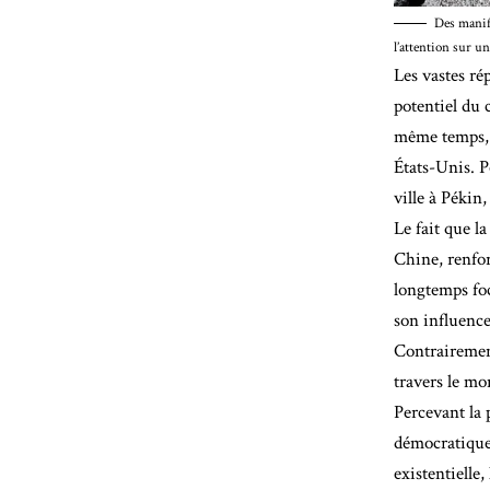
Des manife
l’attention sur 
Les vastes ré
potentiel du 
même temps, l
États-Unis. P
ville à Pékin
Le fait que l
Chine, renfor
longtemps foc
son influence
Contrairemen
travers le mo
Percevant la 
démocratique
existentielle