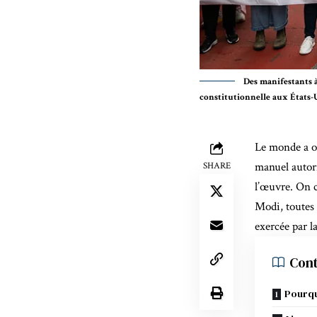
Des manifestants à
constitutionnelle aux États-U
Le monde a o
manuel autori
SHARE
l’œuvre. On c
Modi, toutes 
exercée par l
Con
Pourqu