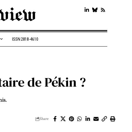
ISSN 2818-4610
taire de Pékin ?
is.
Share