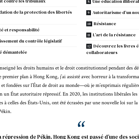
ut contre les tribunaux
Une éducation illibéral
ation de la protection des libertés
Autoritarisme d’un no
Résistance
é et responsabilité
L’art de la résistance
lissement du contrôle législatif
Découvrez les livres é
té démantelée
collaborateurs
nseigné les droits humains et le droit constitutionnel pendant des d
e premier plan à Hong Kong, j’ai assisté avec horreur à la transforma
es et fondées sur l’État de droit au monde—où je m’exprimais régulièr
un État autoritaire répressif. En 2020, les institutions libérales les 
s à celles des États-Unis, ont été écrasées par une nouvelle loi sur la
Pékin.
a répression de Pékin, Hong Kong est passé d’une des soci