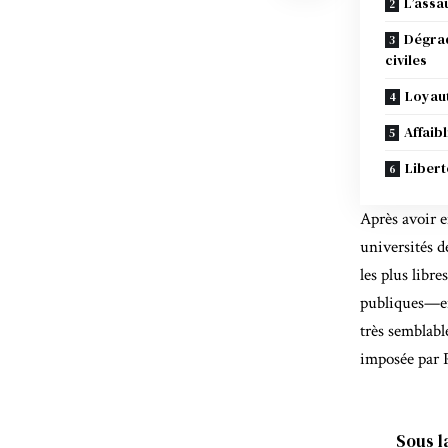
L’assa
Dégrad
civiles
Loyaut
Affaib
Liber
Après avoir e
universités d
les plus libr
publiques—en 
très semblable
imposée par 
Sous l