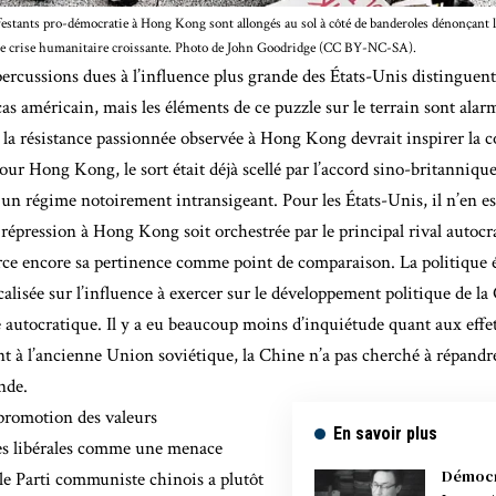
stants pro-démocratie à Hong Kong sont allongés au sol à côté de banderoles dénonçant la
une crise humanitaire croissante. Photo de John Goodridge (CC BY-NC-SA).
percussions dues à l’influence plus grande des États-Unis distinguent
cas américain, mais les éléments de ce puzzle sur le terrain sont alar
a résistance passionnée observée à Hong Kong devrait inspirer la c
our Hong Kong, le sort était déjà scellé par l’accord sino-britannique
, un régime notoirement intransigeant. Pour les États-Unis, il n’en est
a répression à Hong Kong soit orchestrée par le principal rival autocr
ce encore sa pertinence comme point de comparaison. La politique é
alisée sur l’influence à exercer sur le développement politique de la 
 autocratique. Il y a eu beaucoup moins d’inquiétude quant aux effet
t à l’ancienne Union soviétique, la Chine n’a pas cherché à répand
nde.
promotion des valeurs
En savoir plus
s libérales comme une menace
Démocra
, le Parti communiste chinois a plutôt