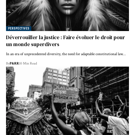
PERSPECTIVES
Déverrouiller la justice : Faire évoluer le droit pour
un monde superdivers
In an era of unprecedented diversity, the need for adaptable constitutional law…
By
P&RR
10 Min Read