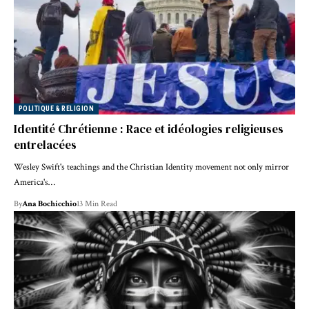
POLITIQUE & RELIGION
Identité Chrétienne : Race et idéologies religieuses
entrelacées
Wesley Swift's teachings and the Christian Identity movement not only mirror
America's…
By
Ana Bochicchio
13 Min Read