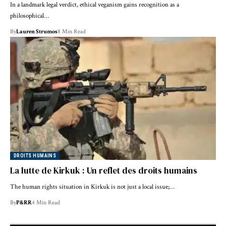
In a landmark legal verdict, ethical veganism gains recognition as a
philosophical…
By
Lauren Strumos
8 Min Read
DROITS HUMAINS
La lutte de Kirkuk : Un reflet des droits humains
The human rights situation in Kirkuk is not just a local issue;…
By
P&RR
4 Min Read