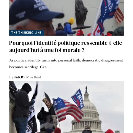
THE THINKING LINE
Pourquoi l'identité politique ressemble-t-elle
aujourd'hui à une foi morale ?
As political identity turns into personal faith, democratic disagreement
becomes sacrilege. Can…
By
P&RR
7 Min Read