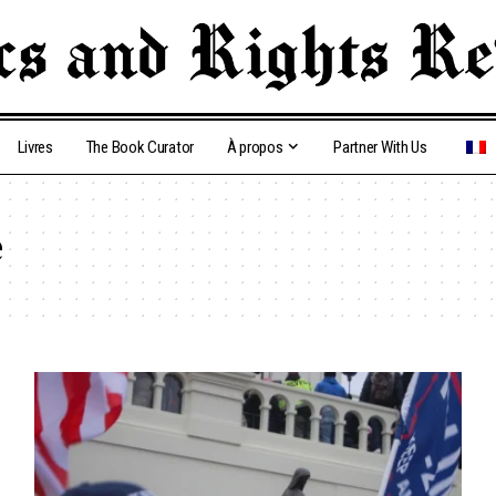
Livres
The Book Curator
À propos
Partner With Us
e