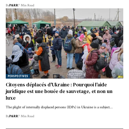
By
P&RR
7 Min Read
PERSPECTIVES
Citoyens déplacés d'Ukraine : Pourquoi l'aide
juridique est une bouée de sauvetage, et non un
luxe
The plight of internally displaced persons (IDPs) in Ukraine is a subject…
By
P&RR
7 Min Read