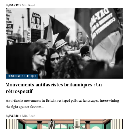
By
P&RR
13 Min Read
HISTOIRE POLITIQUE
Mouvements antifascistes britanniques : Un
rétrospectif
Anti-fascist movements in Britain reshaped political landscapes, intertwining
the fight against fascism…
By
P&RR
14 Min Read