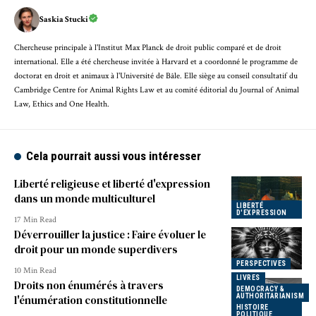
Saskia Stucki
Chercheuse principale à l'Institut Max Planck de droit public comparé et de droit
international. Elle a été chercheuse invitée à Harvard et a coordonné le programme de
doctorat en droit et animaux à l'Université de Bâle. Elle siège au conseil consultatif du
Cambridge Centre for Animal Rights Law et au comité éditorial du Journal of Animal
Law, Ethics and One Health.
Cela pourrait aussi vous intéresser
Liberté religieuse et liberté d'expression
dans un monde multiculturel
LIBERTÉ
D'EXPRESSION
17 Min Read
Déverrouiller la justice : Faire évoluer le
droit pour un monde superdivers
PERSPECTIVES
10 Min Read
LIVRES
Droits non énumérés à travers
DEMOCRACY &
AUTHORITARIANISM
l'énumération constitutionnelle
HISTOIRE
POLITIQUE