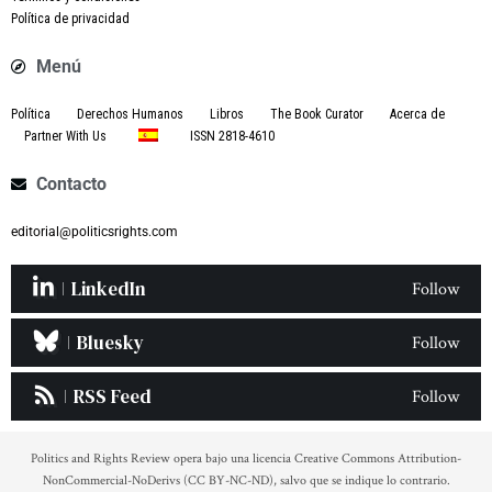
Política de privacidad
Menú
Política
Derechos Humanos
Libros
The Book Curator
Acerca de
Partner With Us
ISSN 2818-4610
Contacto
editorial@politicsrights.com
LinkedIn
Follow
Bluesky
Follow
RSS Feed
Follow
Politics and Rights Review opera bajo una licencia Creative Commons Attribution-
NonCommercial-NoDerivs (CC BY-NC-ND), salvo que se indique lo contrario.