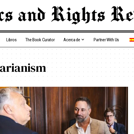
Libros
The Book Curator
Acerca de
Partner With Us
arianism