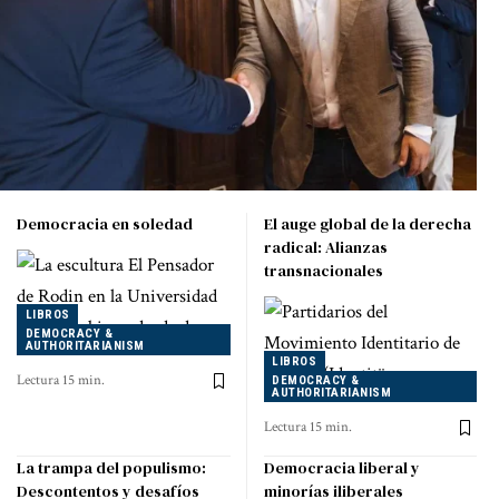
Democracia en soledad
El auge global de la derecha
radical: Alianzas
transnacionales
LIBROS
DEMOCRACY &
AUTHORITARIANISM
LIBROS
Lectura 15 min.
DEMOCRACY &
AUTHORITARIANISM
Lectura 15 min.
La trampa del populismo:
Democracia liberal y
Descontentos y desafíos
minorías iliberales