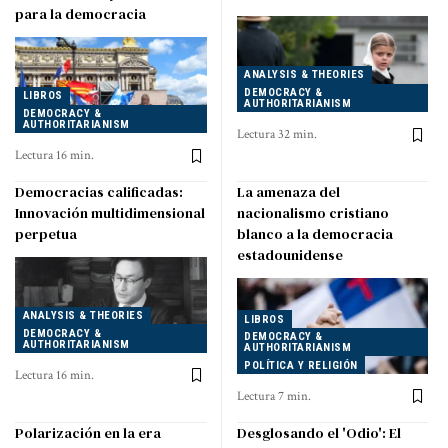
para la democracia
ANALYSIS & THEORIES
DEMOCRACY &
LIBROS
AUTHORITARIANISM
DEMOCRACY &
AUTHORITARIANISM
Lectura 32 min.
Lectura 16 min.
Democracias calificadas:
La amenaza del
Innovación multidimensional
nacionalismo cristiano
perpetua
blanco a la democracia
estadounidense
ANALYSIS & THEORIES
LIBROS
DEMOCRACY &
DEMOCRACY &
AUTHORITARIANISM
AUTHORITARIANISM
POLÍTICA Y RELIGIÓN
Lectura 16 min.
Lectura 7 min.
Polarización en la era
Desglosando el 'Odio': El