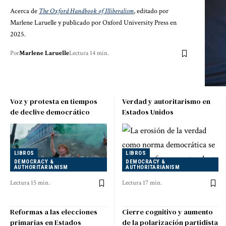
Acerca de
The Oxford Handbook of Illiberalism
, editado por
Marlene Laruelle y publicado por Oxford University Press en
2025.
Por
Marlene Laruelle
Lectura 14 min.
Voz y protesta en tiempos
Verdad y autoritarismo en
de declive democrático
Estados Unidos
LIBROS
LIBROS
DEMOCRACY &
DEMOCRACY &
AUTHORITARIANISM
AUTHORITARIANISM
Lectura 15 min.
Lectura 17 min.
Reformas a las elecciones
Cierre cognitivo y aumento
primarias en Estados
de la polarización partidista