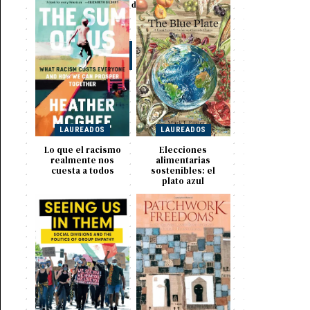
Libros seleccionados de
ciencias sociales y
humanidades
Visit
LAUREADOS
LAUREADOS
Lo que el racismo
Elecciones
realmente nos
alimentarias
cuesta a todos
sostenibles: el
plato azul