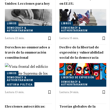
Unidos: Lecciones para hoy
en EE.UU.
LIBROS
LIBROS
DEMOCRACY &
DEMOCRACY &
AUTHORITARIANISM
AUTHORITARIANISM
Lectura 22 min.
Lectura 15 min.
Derechos no enumerados a
Declive de la libertad de
través de la enumeración
expresión y vulnerabilidad
constitucional
social de la democracia
LIBROS
DEMOCRACY &
LIBERTAD DE EXPRESIÓN
AUTHORITARIANISM
DEMOCRACY &
HISTORIA POLÍTICA
AUTHORITARIANISM
Lectura 13 min.
Lectura 24 min.
Elecciones autocráticas:
Teorías globales de la