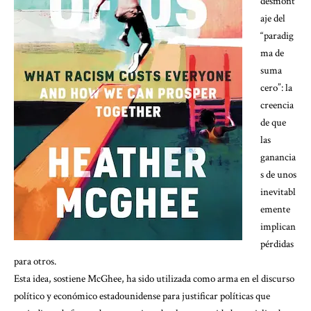
desmont
aje del
“paradig
ma de
suma
cero”: la
creencia
de que
las
ganancia
s de unos
inevitabl
emente
implican
pérdidas
para otros.
Esta idea, sostiene McGhee, ha sido utilizada como arma en el discurso
político y económico estadounidense para justificar políticas que