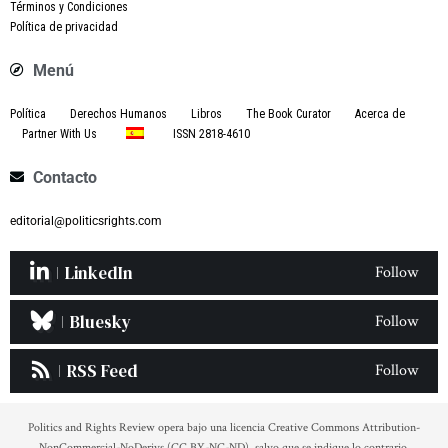
Términos y Condiciones
Política de privacidad
Menú
Política
Derechos Humanos
Libros
The Book Curator
Acerca de
Partner With Us
ISSN 2818-4610
Contacto
editorial@politicsrights.com
LinkedIn
Follow
Bluesky
Follow
RSS Feed
Follow
Politics and Rights Review opera bajo una licencia Creative Commons Attribution-
NonCommercial-NoDerivs (CC BY-NC-ND), salvo que se indique lo contrario.