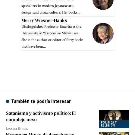
specializes in modern Japanese art,
design, and visual culture. Her books...
Merry Wiesner-Hanks
Distinguished Professor Emerita at the
University of Wisconsin-Milwaukee.
She is the author or editor of forty books
that have been...
También te podría interesar
Satanismo y activismo político: El
complejo nexo
POLÍTICA Y
RELIGIÓN
Lectura 15 min.
Myanmar: Abuso de derechos vs.