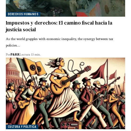
DERECHOS HUMANOS
Impuestos y derechos: El camino fiscal hacia la
justicia social
As the world grapples with economic inequality, the synergy between tax
policies…
Por
P&RR
Lectura 13 min.
CULTURA Y POLÍTICA