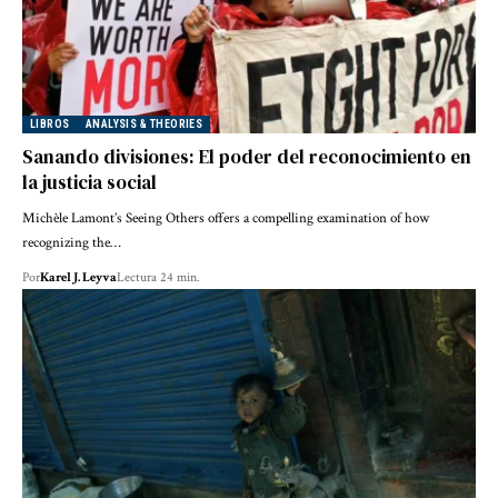
LIBROS
ANALYSIS & THEORIES
Sanando divisiones: El poder del reconocimiento en
la justicia social
Michèle Lamont’s Seeing Others offers a compelling examination of how
recognizing the…
Por
Karel J. Leyva
Lectura 24 min.