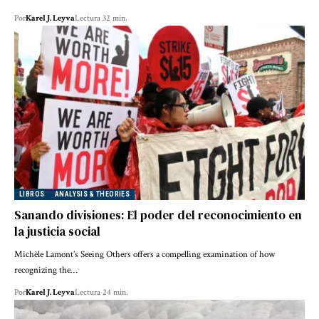
Por
Karel J. Leyva
Lectura 32 min.
LIBROS
ANALYSIS & THEORIES
Sanando divisiones: El poder del reconocimiento en
la justicia social
Michèle Lamont’s Seeing Others offers a compelling examination of how
recognizing the…
Por
Karel J. Leyva
Lectura 24 min.