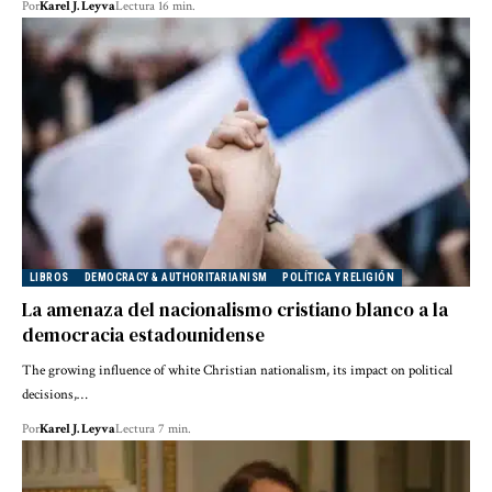
Por
Karel J. Leyva
Lectura 16 min.
LIBROS
DEMOCRACY & AUTHORITARIANISM
POLÍTICA Y RELIGIÓN
La amenaza del nacionalismo cristiano blanco a la
democracia estadounidense
The growing influence of white Christian nationalism, its impact on political
decisions,…
Por
Karel J. Leyva
Lectura 7 min.