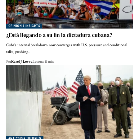
OPINION & INSIGHTS
¿Está llegando a su fin la dictadura cubana?
Cuba’s internal breakdown now converges with U.S. pressure and conditional
talks, pushing…
Por
Karel J. Leyva
Lectura 11 min.
ANALYSIS & THEORIES