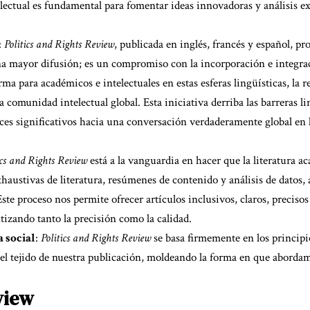
telectual es fundamental para fomentar ideas innovadoras y análisis 
:
Politics and Rights Review
, publicada en inglés, francés y español, pr
 una mayor difusión; es un compromiso con la incorporación e integr
rma para académicos e intelectuales en estas esferas lingüísticas, la r
la comunidad intelectual global. Esta iniciativa derriba las barreras 
ces significativos hacia una conversación verdaderamente global en lo
ics and Rights Review
está a la vanguardia en hacer que la literatura a
austivas de literatura, resúmenes de contenido y análisis de datos,
ste proceso nos permite ofrecer artículos inclusivos, claros, precisos
izando tanto la precisión como la calidad.
a social
:
Politics and Rights Review
se basa firmemente en los principio
n el tejido de nuestra publicación, moldeando la forma en que aborda
view