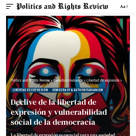
Aa
Politics and Rights Review
>
Derechos Humanos
>
Libertad de expresión
>
Declive 
LIBERTAD DE EXPRESIÓN
DEMOCRACY & AUTHORITARIANISM
Declive de la libertad de
expresión y vulnerabilidad
social de la democracia
La libertad de expresión es esencial para una sociedad