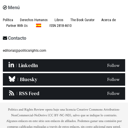
Menú
Política
Derechos Humanos
Libros
The Book Curator
Acerca de
Partner With Us
ISSN 2818-4610
Contacto
editorial@politicsrights.com
LinkedIn
Follow
Bluesky
Follow
RSS Feed
Follow
Politics and Rights Review opera bajo una licencia Creative Commons Attribution-
NonCommercial-NoDerivs (CC BY-NC-ND), salvo que se indique lo contrario.
Algunos enlaces en este sitio son enlaces de afiliados. Podemos ganar una comisión por
compras calificadas realizadas a través de estos enlaces, sin costo adicional para usted.