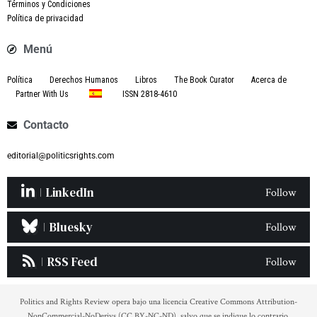
Términos y Condiciones
Política de privacidad
Menú
Política
Derechos Humanos
Libros
The Book Curator
Acerca de
Partner With Us
ISSN 2818-4610
Contacto
editorial@politicsrights.com
LinkedIn
Follow
Bluesky
Follow
RSS Feed
Follow
Politics and Rights Review opera bajo una licencia Creative Commons Attribution-
NonCommercial-NoDerivs (CC BY-NC-ND), salvo que se indique lo contrario.