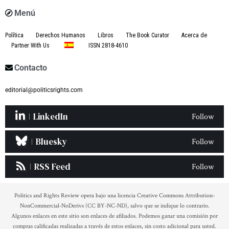
Menú
Política
Derechos Humanos
Libros
The Book Curator
Acerca de
Partner With Us
ISSN 2818-4610
Contacto
editorial@politicsrights.com
LinkedIn
Follow
Bluesky
Follow
RSS Feed
Follow
Politics and Rights Review opera bajo una licencia Creative Commons Attribution-
NonCommercial-NoDerivs (CC BY-NC-ND), salvo que se indique lo contrario.
Algunos enlaces en este sitio son enlaces de afiliados. Podemos ganar una comisión por
compras calificadas realizadas a través de estos enlaces, sin costo adicional para usted.