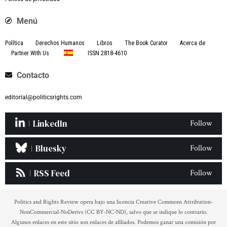
Menú
Política
Derechos Humanos
Libros
The Book Curator
Acerca de
Partner With Us
ISSN 2818-4610
Contacto
editorial@politicsrights.com
LinkedIn
Follow
Bluesky
Follow
RSS Feed
Follow
Politics and Rights Review opera bajo una licencia Creative Commons Attribution-
NonCommercial-NoDerivs (CC BY-NC-ND), salvo que se indique lo contrario.
Algunos enlaces en este sitio son enlaces de afiliados. Podemos ganar una comisión por