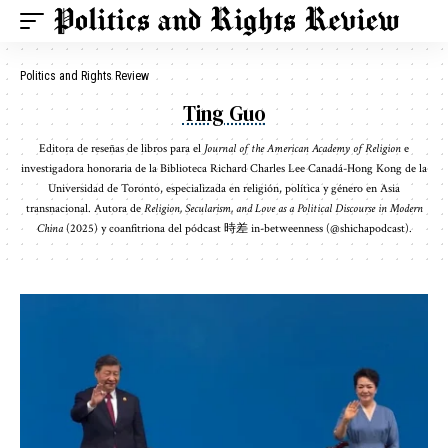
Politics and Rights Review
Ting Guo
Editora de reseñas de libros para el
Journal of the American Academy of Religion
e
investigadora honoraria de la Biblioteca Richard Charles Lee Canadá-Hong Kong de la
Universidad de Toronto, especializada en religión, política y género en Asia
transnacional. Autora de
Religion, Secularism, and Love as a Political Discourse in Modern
China
(2025) y coanfitriona del pódcast 時差 in-betweenness (@shichapodcast).