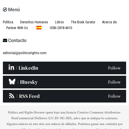
Menú
Política
Derechos Humanos
Libros
The Book Curator
Acerca de
Partner With Us
ISSN 2818-4610
Contacto
editorial@politicsrights.com
LinkedIn
Follow
Bluesky
Follow
RSS Feed
Follow
Politics and Rights Review opera bajo una licencia Creative Commons Attribution-
NonCommercial-NoDerivs (CC BY-NC-ND), salvo que se indique lo contrario.
Algunos enlaces en este sitio son enlaces de afiliados. Podemos ganar una comisión por