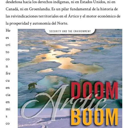
desdeñosa hacia los derechos indígenas, ni en Estados Unidos, ni en
Canadá, ni en Groenlandia. Es un pilar fundamental de la historia de
las reivindicaciones territoriales en el Ártico y el motor económico de
la prosperidad y autonomía del Norte.
He
es
cri
to
co
n
fre
cu
en
cia
en
mi
s
co