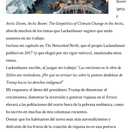
Sovere
ignty
,
y
Arctic Doom, Arctic Boom: The Geopolitics of Climate Change in the Arctic
,
aborda muchos de los temas que Lackenbauer sugiere que están
ausentes en mi trabajo.
Incluso mi capítulo en
The Networked North
, que el propio Lackenbauer
publicó en 2017 (y que elogió por mi rigor teórico), examinaba estos
temas.
Lackenbauer escribe, al juzgar mi trabajo: “
Las omisiones en la obra de
Zellen son reveladoras. ¿Por qué no arrojar luz sobre la postura desdeñosa de
Trump hacia los derechos indígenas?
”
Mi respuesta: el deseo del presidente Trump de dinamizar el
crecimiento, fomentar la inversión y generar riqueza en el Ártico
elevará a las poblaciones del norte fuera de la pobreza endémica, como
he escrito en muchas de mis columnas recientes.
Desear que los habitantes del norte sean más autosuficientes y
disfruten de los frutos de la creación de riqueza no es una postura