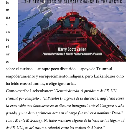
lu
m
na
s
an
te
ri
or
es
sobre el curioso —aunque poco discutido— apoyo de Trump al
empoderamiento y enriquecimiento indígena, pero Lackenbauer o no
ha leído esas columnas, o elige ignorarlas.
Como escribe Lackenbauer:
“Después de todo, el presidente de EE. UU.
eliminó por completo a los Pueblos Indígenas de su discurso triunfalista sobre
la expansión estadounidense en su discurso inaugural ante el Congreso el año
pasado, y uno de sus primeros actos en el cargo fue volver a nombrar Denali
como Monte McKinley. No hubo mención alguna de la 'ruta de las lágrimas'
de EE. UU., ni del trauma colonial entre los nativos de Alaska.”