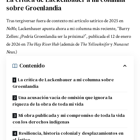
sobre Groenlandia
Tras tergiversar fuera de contexto mi
artículo satírico de 2025 en
NoMe
,
Lackenbauer apunta ahora a mi columna más reciente, “Barry
Zellen: ¿Podría Groenlandia ser la próxima?”, publicada el 12 de enero
de 2026 en
The Hay River Hub
(además de
The Yellowknifer
y
Nunavut
News
.)
Contenido
La crítica de Lackenbauer a mi columna sobre
Groenlandia
Una acusación vacía de omisión que ignora la
riqueza de la obra de toda mi vida
Mi obra publicada y mi compromiso de toda la vida
con los derechos indígenas
Resiliencia, historia colonial y desplazamientos en
el Ártico