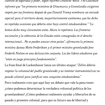
cuestión de seguridad y poder’, según informó Deutsche Welle. The Guardian
informó que “los primeros ministros de Dinamarca y Groenlandia exigieron
respeto por sus fronteras después de que Donald Trump nombrara un enviado
especial para el territorio danés, mayoritariamente autónomo, que ha dicho
en repetidas ocasiones que debería estar bajo control estadounidense.” “Lo
hemos dicho muy claramente antes. Ahora lo repetimos. Las fronteras
nacionales y la soberanía de los Estados están consagradas en el derecho
internacional... No se pueden anexar otros países”, afirmaron la primera
ministra danesa Mette Frederiksen y el primer ministro groenlandés Jens-
Frederik Nielsen en una declaración conjunta. Los dos líderes añadieron que
“están en juego principios fundamentales”.
La frase final de Lackenbauer lanza un último ataque: “
Zellen debería
respetar la voluntad del pueblo groenlandés y no intentar instrumentalizar su
pasado colonial para justificar una conquista estadounidense
.”
Pero realmente creo que aquí hay un debate que vale la pena tener:
¿cómo podemos determinar la verdadera voluntad política de los
groenlandeses? ¿Cómo podemos realmente ayudar a liberarlos de su
pasado y presente colonial, para que su futuro sea de libertad y