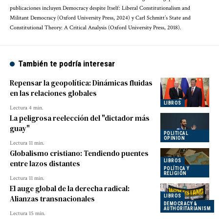
publicaciones incluyen Democracy despite Itself: Liberal Constitutionalism and
Militant Democracy (Oxford University Press, 2024) y Carl Schmitt’s State and
Constitutional Theory: A Critical Analysis (Oxford University Press, 2018).
También te podría interesar
Repensar la geopolítica: Dinámicas fluidas
en las relaciones globales
LIBROS
Lectura 4 min.
La peligrosa reelección del "dictador más
guay"
POLITICAL
OPINION
Lectura 11 min.
Globalismo cristiano: Tendiendo puentes
LIBROS
entre lazos distantes
POLÍTICA Y
RELIGIÓN
Lectura 11 min.
El auge global de la derecha radical:
LIBROS
Alianzas transnacionales
DEMOCRACY &
AUTHORITARIANISM
Lectura 15 min.