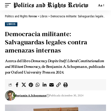
Aa
Politics and Rights Review
>
Libros
>
Democracia militante: Salvaguardas legales contra amenazas internas
LIBROS
Democracia militante:
Salvaguardas legales contra
amenazas internas
Acerca del libro
Democracy Despite Itself: Liberal Constitutionalism
and Militant Democracy
, de Benjamin A. Schupmann, publicado
por Oxford University Press en 2024.
Benjamin A. Schupmann
Publicada diciembre 30, 2024