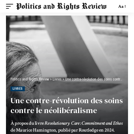
Aa
Politics and Rights Review
>
Livres
>
Une contre-révolution des soins contre le néolibéralisme
LIVRES
Une contre-révolution des soins
contre le néolibéralisme
À propos du livre
Revolutionary Care : Commitment and Ethos
de Maurice Hamington, publié par Routledge en 2024.