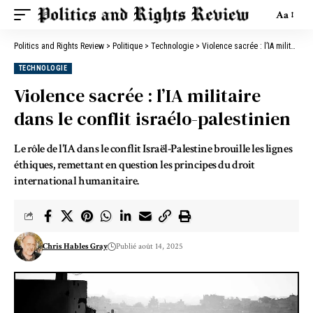
Aa
Politics and Rights Review
>
Politique
>
Technologie
>
Violence sacrée : l’IA militaire dans le conflit israélo-palestinien
TECHNOLOGIE
Violence sacrée : l’IA militaire
dans le conflit israélo-palestinien
Le rôle de l'IA dans le conflit Israël-Palestine brouille les lignes
éthiques, remettant en question les principes du droit
international humanitaire.
Chris Hables Gray
Publié août 14, 2025