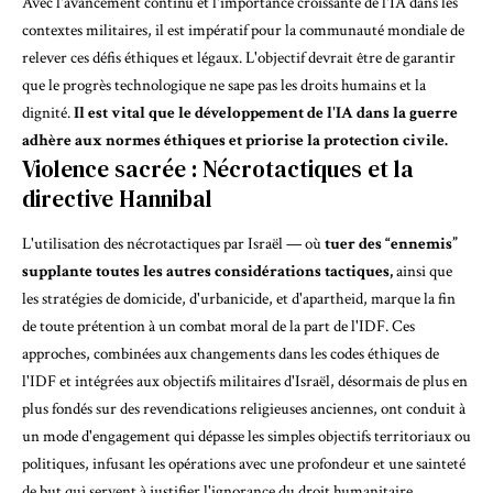
Avec l'avancement continu et l'importance croissante de l'IA dans les
contextes militaires, il est impératif pour la communauté mondiale de
relever ces défis éthiques et légaux. L'objectif devrait être de garantir
que le progrès technologique ne sape pas les droits humains et la
dignité.
Il est vital que le développement de l'IA dans la guerre
adhère aux normes éthiques et priorise la protection civile.
Violence sacrée : Nécrotactiques et la
directive Hannibal
L'utilisation des nécrotactiques par Israël — où
tuer des “ennemis”
supplante toutes les autres considérations tactiques,
ainsi que
les stratégies de domicide, d'urbanicide, et d'apartheid, marque la fin
de toute prétention à un combat moral de la part de l'IDF. Ces
approches, combinées aux changements dans les codes éthiques de
l'IDF et intégrées aux objectifs militaires d'Israël, désormais de plus en
plus fondés sur des revendications religieuses anciennes, ont conduit à
un mode d'engagement qui dépasse les simples objectifs territoriaux ou
politiques, infusant les opérations avec une profondeur et une sainteté
de but qui servent à justifier l'ignorance du droit humanitaire