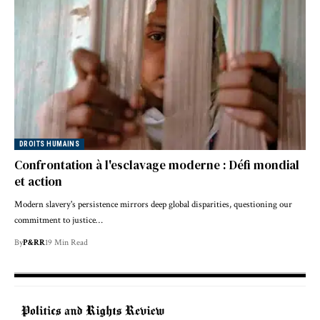
DROITS HUMAINS
Confrontation à l'esclavage moderne : Défi mondial
et action
Modern slavery's persistence mirrors deep global disparities, questioning our
commitment to justice…
By
P&RR
19 Min Read