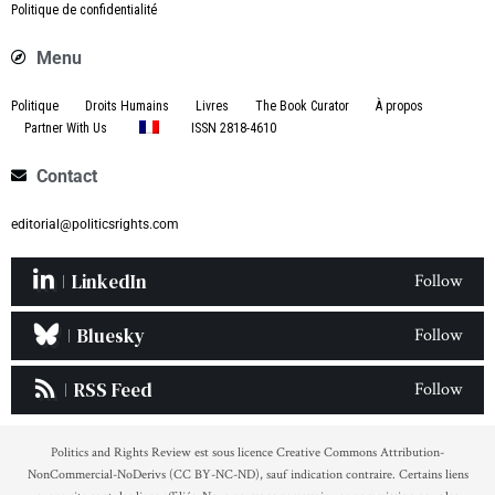
Politique de confidentialité
Menu
Politique
Droits Humains
Livres
The Book Curator
À propos
Partner With Us
ISSN 2818-4610
Contact
editorial@politicsrights.com
LinkedIn
Follow
Bluesky
Follow
RSS Feed
Follow
Politics and Rights Review est sous licence Creative Commons Attribution-
NonCommercial-NoDerivs (CC BY-NC-ND), sauf indication contraire. Certains liens