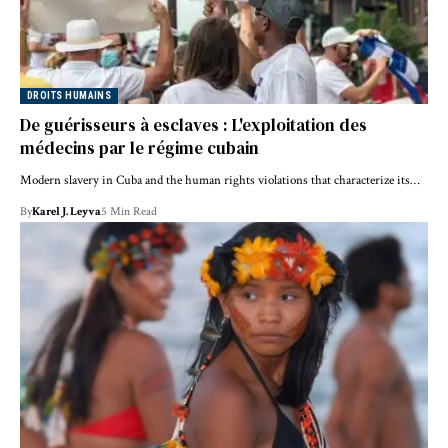
DROITS HUMAINS
De guérisseurs à esclaves : L'exploitation des
médecins par le régime cubain
Modern slavery in Cuba and the human rights violations that characterize its…
By
Karel J. Leyva
5 Min Read