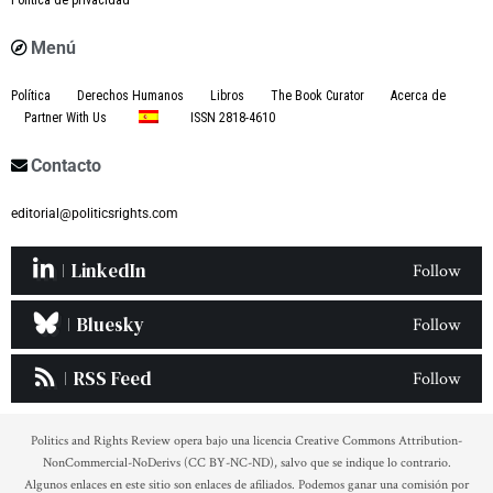
Política de privacidad
Menú
Política
Derechos Humanos
Libros
The Book Curator
Acerca de
Partner With Us
ISSN 2818-4610
Contacto
editorial@politicsrights.com
LinkedIn
Follow
Bluesky
Follow
RSS Feed
Follow
Politics and Rights Review opera bajo una licencia Creative Commons Attribution-
NonCommercial-NoDerivs (CC BY-NC-ND), salvo que se indique lo contrario.
Algunos enlaces en este sitio son enlaces de afiliados. Podemos ganar una comisión por