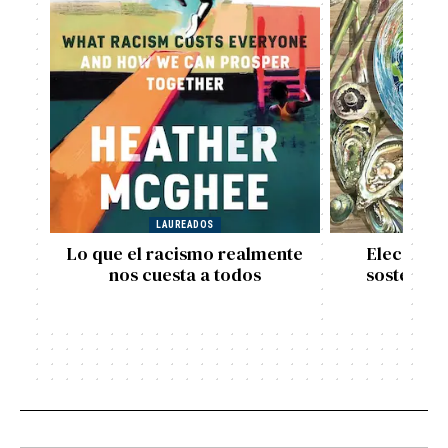
LAUREADOS
L
Lo que el racismo realmente
Eleccione
nos cuesta a todos
sostenible