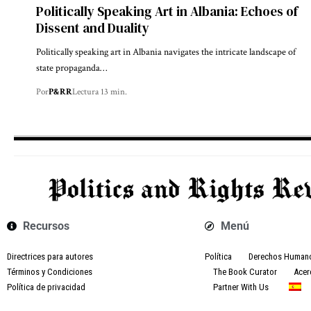
Politically Speaking Art in Albania: Echoes of
Dissent and Duality
Politically speaking art in Albania navigates the intricate landscape of
state propaganda…
Por
P&RR
Lectura 13 min.
Recursos
Menú
Directrices para autores
Política
Derechos Human
Términos y Condiciones
The Book Curator
Acer
Política de privacidad
Partner With Us