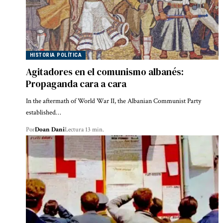
HISTORIA POLÍTICA
Agitadores en el comunismo albanés:
Propaganda cara a cara
In the aftermath of World War II, the Albanian Communist Party
established…
Por
Doan Dani
Lectura 13 min.