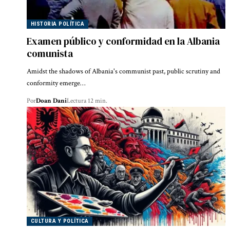
HISTORIA POLÍTICA
Examen público y conformidad en la Albania
comunista
Amidst the shadows of Albania's communist past, public scrutiny and
conformity emerge…
Por
Doan Dani
Lectura 12 min.
CULTURA Y POLÍTICA