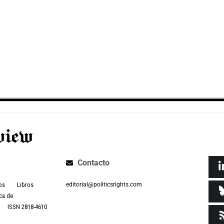
Contacto
os
Libros
editorial@politicsrights.com
ca de
ISSN 2818-4610