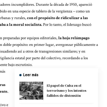
bajadores incumplidores. Durante la década de 1950, apareció
ibido en una especie de tablero de la vergüenza – como un
urbanas y rurales,
con el propósito de ridiculizar a las
a a la moral socialista.
Por lo tanto, el liderazgo buscó
an preparadas por equipos editoriales,
la hoja relámpago
n doble propósito: en primer lugar, avergonzar públicamente a
suadiendo así a otros de transgresiones similares; y en
gilancia estatal por parte del colectivo, recordando a los
nte bajo escrutinio.
 más
Leer más
eras
El papel de Cuba en el
terrorismo y los intentos
ente.
fallidos de distensión
tivo e