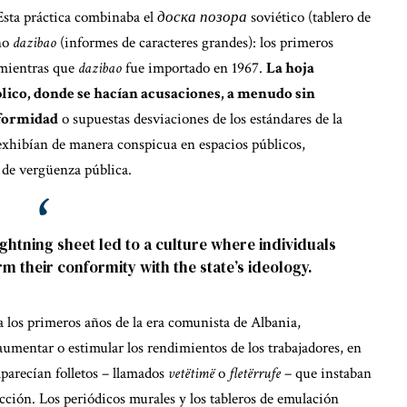
 Esta práctica combinaba el
доска позора
soviético (tablero de
no
dazibao
(informes de caracteres grandes): los primeros
 mientras que
dazibao
fue importado en 1967.
La hoja
ico, donde se hacían acusaciones, a menudo sin
nformidad
o supuestas desviaciones de los estándares de la
e exhibían de manera conspicua en espacios públicos,
 de vergüenza pública.
ightning sheet led to a culture where individuals
m their conformity with the state’s ideology.
 los primeros años de la era comunista de Albania,
umentar o estimular los rendimientos de los trabajadores, en
aparecían folletos – llamados
vetëtimë
o
fletërrufe
– que instaban
ucción. Los periódicos murales y los tableros de emulación