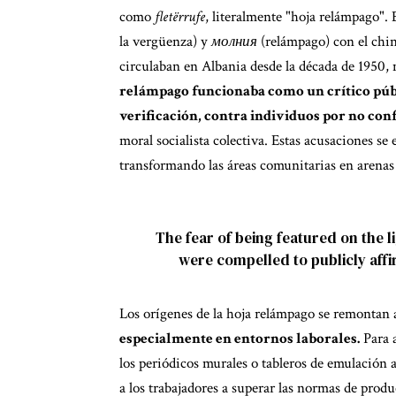
como
fletërrufe
, literalmente "hoja relámpago".
la vergüenza) y
молния
(relámpago) con el
chi
circulaban en Albania desde la década de 1950,
relámpago funcionaba como un crítico públ
verificación, contra individuos por no co
moral socialista colectiva. Estas acusaciones s
transformando las áreas comunitarias en arenas
The fear of being featured on the l
were compelled to publicly affir
Los orígenes de la hoja relámpago se remontan a
especialmente en entornos laborales.
Para a
los periódicos murales o tableros de emulación 
a los trabajadores a superar las normas de prod