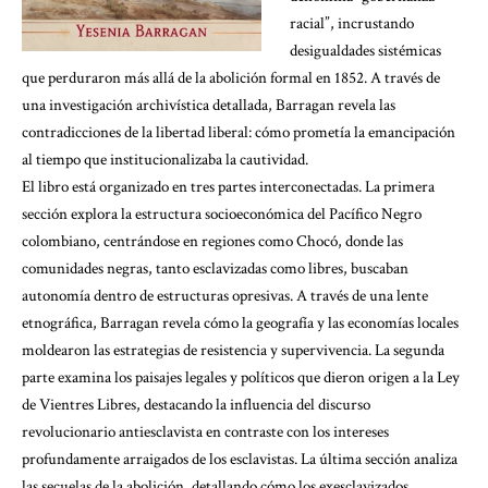
racial”, incrustando
desigualdades sistémicas
que perduraron más allá de la abolición formal en 1852. A través de
una investigación archivística detallada, Barragan revela las
contradicciones de la libertad liberal: cómo prometía la emancipación
al tiempo que institucionalizaba la cautividad.
El libro está organizado en tres partes interconectadas. La primera
sección explora la estructura socioeconómica del Pacífico Negro
colombiano, centrándose en regiones como Chocó, donde las
comunidades negras, tanto esclavizadas como libres, buscaban
autonomía dentro de estructuras opresivas. A través de una lente
etnográfica, Barragan revela cómo la geografía y las economías locales
moldearon las estrategias de resistencia y supervivencia. La segunda
parte examina los paisajes legales y políticos que dieron origen a la Ley
de Vientres Libres, destacando la influencia del discurso
revolucionario antiesclavista en contraste con los intereses
profundamente arraigados de los esclavistas. La última sección analiza
las secuelas de la abolición, detallando cómo los exesclavizados