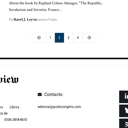
About the book by Raphael Cohen-Almagor, "The Republic,
Secularism and Security: France…
Por
Karel J. Leyva
Lectura 9 min.
1
2
3
4
Contacto
os
Libros
editorial@politicsrights.com
ca de
ISSN 2818-4610