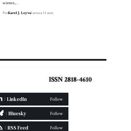
science,…
Por
Karel J. Leyva
Lectura 13 min.
ISSN 2818-4610
LinkedIn
Follow
Bluesky
Follow
RSS Feed
Follow