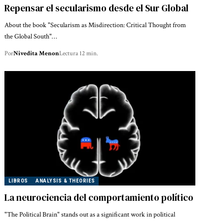
Repensar el secularismo desde el Sur Global
About the book "Secularism as Misdirection: Critical Thought from
the Global South"…
Por
Nivedita Menon
Lectura 12 min.
LIBROS
ANALYSIS & THEORIES
La neurociencia del comportamiento político
"The Political Brain" stands out as a significant work in political