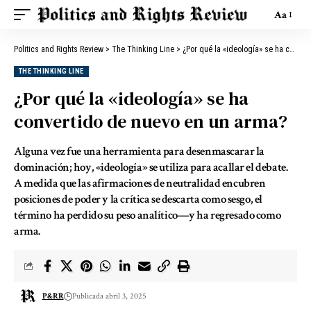
Aa
Politics and Rights Review
>
The Thinking Line
>
¿Por qué la «ideología» se ha convertido de nuevo en un arma?
THE THINKING LINE
¿Por qué la «ideología» se ha
convertido de nuevo en un arma?
Alguna vez fue una herramienta para desenmascarar la
dominación; hoy, «ideología» se utiliza para acallar el debate.
A medida que las afirmaciones de neutralidad encubren
posiciones de poder y la crítica se descarta como sesgo, el
término ha perdido su peso analítico—y ha regresado como
arma.
P&RR
Publicada abril 3, 2025