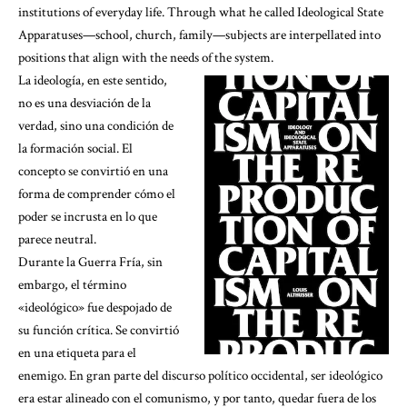
institutions of everyday life. Through what he called Ideological State
Apparatuses—school, church, family—subjects are interpellated into
positions that align with the needs of the system.
La ideología, en este sentido,
no es una desviación de la
verdad, sino una condición de
la formación social. El
concepto se convirtió en una
forma de comprender cómo el
poder se incrusta en lo que
parece neutral.
Durante la Guerra Fría, sin
embargo, el término
«ideológico» fue despojado de
su función crítica. Se convirtió
en una etiqueta para el
enemigo. En gran parte del discurso político occidental, ser ideológico
era estar alineado con el comunismo, y por tanto, quedar fuera de los