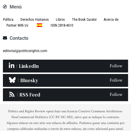
Menú
Política
Derechos Humanos
Libros
The Book Curator
Acerca de
Partner With Us
ISSN 2818-4610
Contacto
editorial@politicsrights.com
LinkedIn
Follow
Bluesky
Follow
RSS Feed
Follow
Politics and Rights Review opera bajo una licencia Creative Commons Attribution-
NonCommercial-NoDerivs (CC BY-NC-ND), salvo que se indique lo contrario.
Algunos enlaces en este sitio son enlaces de afiliados. Podemos ganar una comisión por
compras calificadas realizadas a través de estos enlaces, sin costo adicional para usted.