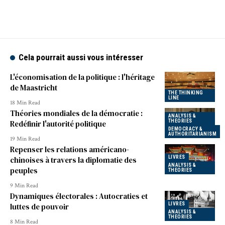
Cela pourrait aussi vous intéresser
L'économisation de la politique : l'héritage
de Maastricht
THE THINKING
LINE
18 Min Read
Théories mondiales de la démocratie :
ANALYSIS &
THEORIES
Redéfinir l'autorité politique
DEMOCRACY &
AUTHORITARIANISM
19 Min Read
Repenser les relations américano-
LIVRES
chinoises à travers la diplomatie des
ANALYSIS &
peuples
THEORIES
9 Min Read
Dynamiques électorales : Autocraties et
LIVRES
luttes de pouvoir
ANALYSIS &
THEORIES
8 Min Read