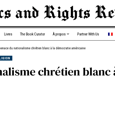
Livres
The Book Curator
À propos
Partner With Us
menace du nationalisme chrétien blanc à la démocratie américaine
LIGION
alisme chrétien blanc 