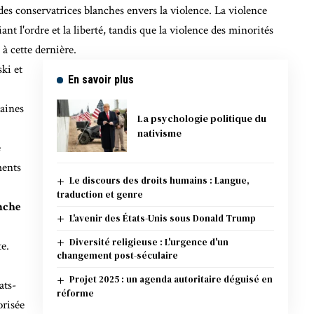
des conservatrices blanches envers la violence. La violence
nt l'ordre et la liberté, tandis que la violence des minorités
à cette dernière.
ski et
En savoir plus
raines
La psychologie politique du
nativisme
e
ments
Le discours des droits humains : Langue,
traduction et genre
nche
L'avenir des États-Unis sous Donald Trump
Diversité religieuse : L'urgence d'un
e.
changement post-séculaire
Projet 2025 : un agenda autoritaire déguisé en
ats-
réforme
risée