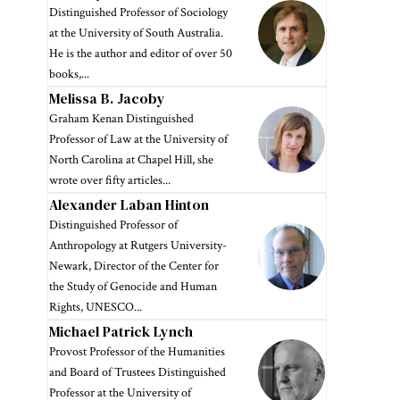
Distinguished Professor of Sociology
at the University of South Australia.
He is the author and editor of over 50
books,...
Melissa B. Jacoby
Graham Kenan Distinguished
Professor of Law at the University of
North Carolina at Chapel Hill, she
wrote over fifty articles...
Alexander Laban Hinton
Distinguished Professor of
Anthropology at Rutgers University-
Newark, Director of the Center for
the Study of Genocide and Human
Rights, UNESCO...
Michael Patrick Lynch
Provost Professor of the Humanities
and Board of Trustees Distinguished
Professor at the University of