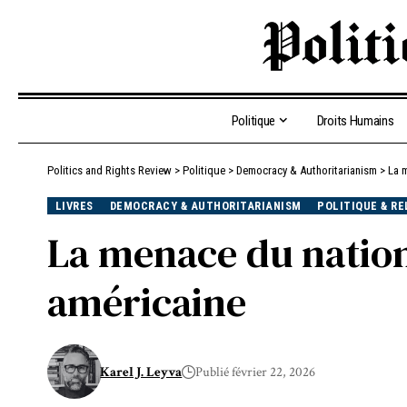
Politique
Droits Humains
Politics and Rights Review
>
Politique
>
Democracy & Authoritarianism
>
La 
LIVRES
DEMOCRACY & AUTHORITARIANISM
POLITIQUE & RE
La menace du nation
américaine
Karel J. Leyva
Publié février 22, 2026