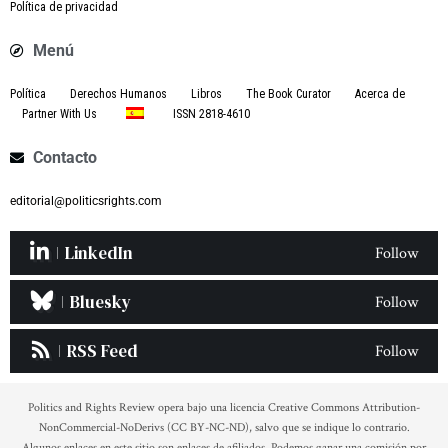
Política de privacidad
Menú
Política
Derechos Humanos
Libros
The Book Curator
Acerca de
Partner With Us
ISSN 2818-4610
Contacto
editorial@politicsrights.com
LinkedIn
Follow
Bluesky
Follow
RSS Feed
Follow
Politics and Rights Review opera bajo una licencia Creative Commons Attribution-
NonCommercial-NoDerivs (CC BY-NC-ND), salvo que se indique lo contrario.
Algunos enlaces en este sitio son enlaces de afiliados. Podemos ganar una comisión por