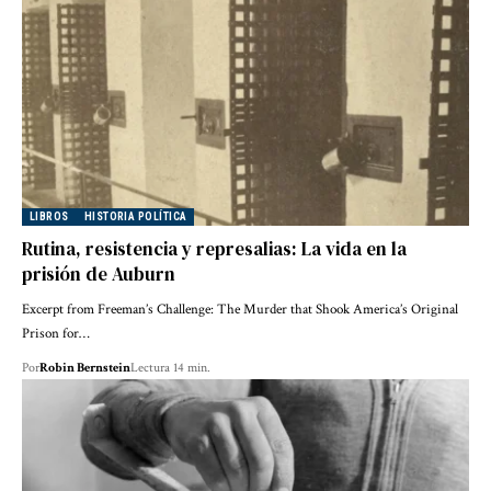
LIBROS
HISTORIA POLÍTICA
Rutina, resistencia y represalias: La vida en la
prisión de Auburn
Excerpt from Freeman’s Challenge: The Murder that Shook America’s Original
Prison for…
Por
Robin Bernstein
Lectura 14 min.