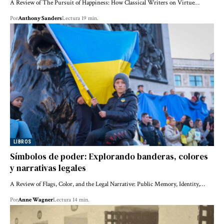
A Review of The Pursuit of Happiness: How Classical Writers on Virtue…
Por
Anthony Sanders
Lectura 19 min.
LIBROS
Símbolos de poder: Explorando banderas, colores
y narrativas legales
A Review of Flags, Color, and the Legal Narrative: Public Memory, Identity,…
Por
Anne Wagner
Lectura 14 min.