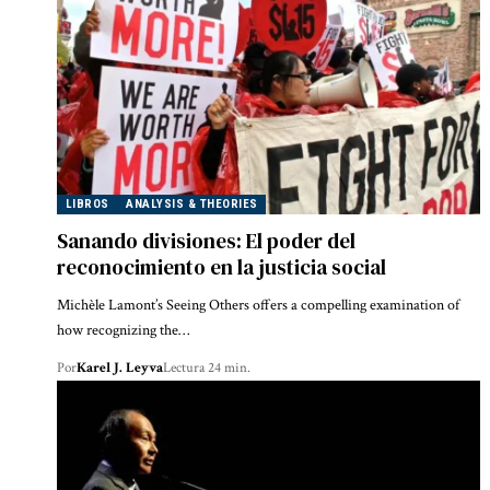
LIBROS
ANALYSIS & THEORIES
Sanando divisiones: El poder del
reconocimiento en la justicia social
Michèle Lamont’s Seeing Others offers a compelling examination of
how recognizing the…
Por
Karel J. Leyva
Lectura 24 min.