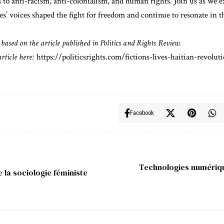
 to anti-racism, anti-colonialism, and human rights. Join us as we
es’ voices shaped the fight for freedom and continue to resonate in th
 based on the article published in Politics and Rights Review.
article here:
⁠https://politicsrights.com/fictions-lives-haitian-revolut
Facebook
Technologies numériqu
e la sociologie féministe