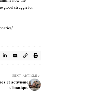
 examine how the
e global struggle for
ionaries/
NEXT ARTICLE
es et activisme
climatique