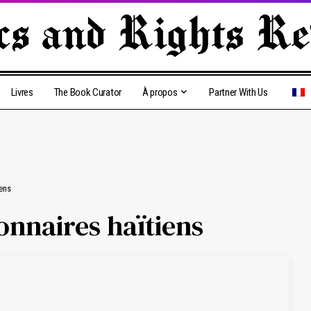
Livres
The Book Curator
À propos
Partner With Us
iens
ionnaires haïtiens