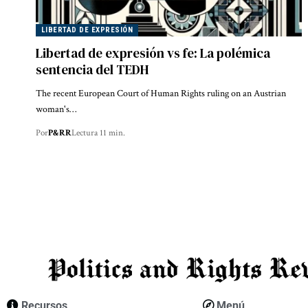
LIBERTAD DE EXPRESIÓN
Libertad de expresión vs fe: La polémica
sentencia del TEDH
The recent European Court of Human Rights ruling on an Austrian
woman's…
Por
P&RR
Lectura 11 min.
Recursos
Menú