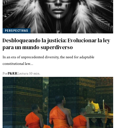
PERSPECTIVAS
Desbloqueando la justicia: Evolucionar la ley
para un mundo superdiverso
In an era of unprecedented diversity, the need for adaptable
constitutional law…
Por
P&RR
Lectura 10 min.