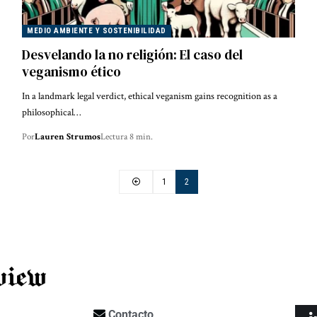
MEDIO AMBIENTE Y SOSTENIBILIDAD
Desvelando la no religión: El caso del
veganismo ético
In a landmark legal verdict, ethical veganism gains recognition as a
philosophical…
Por
Lauren Strumos
Lectura 8 min.
1
2
Contacto