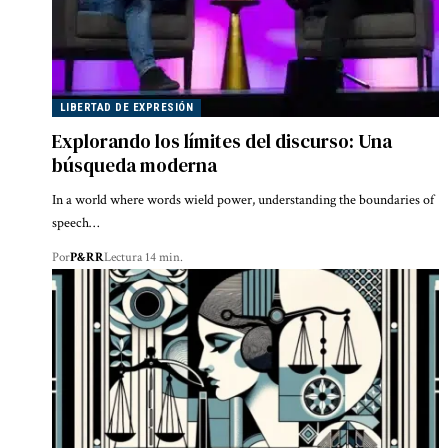
LIBERTAD DE EXPRESIÓN
Explorando los límites del discurso: Una
búsqueda moderna
In a world where words wield power, understanding the boundaries of
speech…
Por
P&RR
Lectura 14 min.