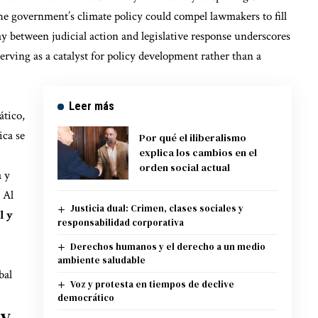
 the government’s climate policy could compel lawmakers to fill
ay between judicial action and legislative response underscores
serving as a catalyst for policy development rather than a
Leer más
ático,
ica se
Por qué el iliberalismo
explica los cambios en el
orden social actual
a y
 Al
Justicia dual: Crimen, clases sociales y
l y
responsabilidad corporativa
Derechos humanos y el derecho a un medio
ambiente saludable
bal
Voz y protesta en tiempos de declive
democrático
 y