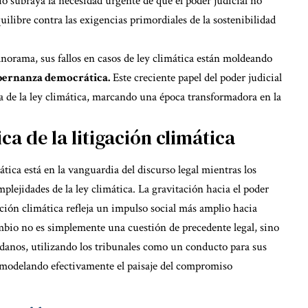
io subraya la necesidad urgente de que el poder judicial no
quilibre contra las exigencias primordiales de la sostenibilidad
anorama, sus fallos en casos de ley climática están moldeando
obernanza democrática.
Este creciente papel del poder judicial
a de la ley climática, marcando una época transformadora en la
a de la litigación climática
ática está en la vanguardia del discurso legal mientras los
lejidades de la ley climática. La gravitación hacia el poder
cción climática refleja un impulso social más amplio hacia
mbio no es simplemente una cuestión de precedente legal, sino
danos, utilizando los tribunales como un conducto para sus
emodelando efectivamente el paisaje del compromiso