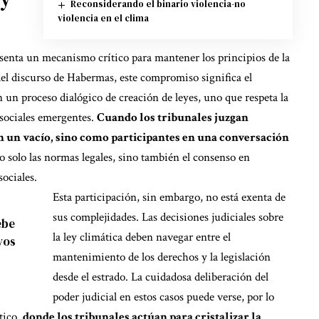
Reconsiderando el binario violencia-no
violencia en el clima
esenta un mecanismo crítico para mantener los principios de la
del discurso de Habermas, este compromiso significa el
n un proceso dialógico de creación de leyes, uno que respeta la
 sociales emergentes.
Cuando los tribunales juzgan
en un vacío, sino como participantes en una conversación
no solo las normas legales, sino también el consenso en
sociales.
Esta participación, sin embargo, no está exenta de
sus complejidades. Las decisiones judiciales sobre
ebe
la ley climática deben navegar entre el
vos
mantenimiento de los derechos y la legislación
desde el estrado. La cuidadosa deliberación del
poder judicial en estos casos puede verse, por lo
tico,
donde los tribunales actúan para cristalizar la