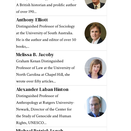
A British historian and prolific author
of over 190...
Anthony Elliott
Distinguished Professor of Sociology
at the University of South Australia.
He is the author and editor of over 50
books,...
Melissa B. Jacoby
Graham Kenan Distinguished
Professor of Law at the University of
North Carolina at Chapel Hill, she
wrote over fifty articles...
Alexander Laban Hinton
Distinguished Professor of
Anthropology at Rutgers University-
Newark, Director of the Center for
the Study of Genocide and Human
Rights, UNESCO...
Michael Patrick Lynch