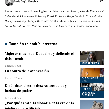
Baris Cayli Messina
Profesor Asociado de Criminología en la Universidad de Lincoln, autor de
Violence and
Militants
(McGill-Queen’s University Press), Editor de
Temple Studies in Criminalization,
History, and Society
(Temple University Press) y Editor en Jefe de
International Social
Science Journal
(Wiley). Vive en Lincoln, Reino Unido, con su esposo, Gioacchino.
También te podría interesar
Mujeres mayores: Descubre y defiende el
dolor oculto
PERSPECTIVAS
Lectura 6 min.
En contra de la innovación
Lectura 12 min.
THE THINKING
LINE
Dinámicas electorales: Autocracias y
LIBROS
luchas de poder
ANALYSIS &
THEORIES
Lectura 8 min.
¿Por qué es vital la filosofía en la era de la
inteligencia artificial?