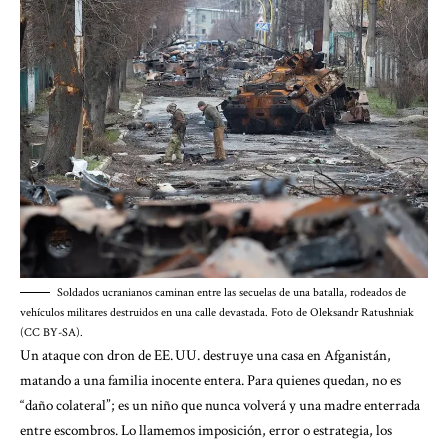
Soldados ucranianos caminan entre las secuelas de una batalla, rodeados de
vehículos militares destruidos en una calle devastada. Foto de Oleksandr Ratushniak
(CC BY-SA).
Un ataque con dron de EE. UU. destruye una casa en Afganistán,
matando a una familia inocente entera. Para quienes quedan, no es
“daño colateral”; es un niño que nunca volverá y una madre enterrada
entre escombros. Lo llamemos imposición, error o estrategia, los