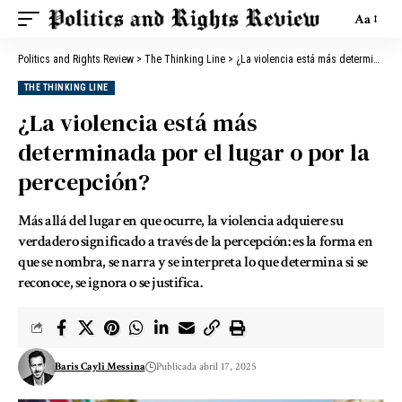
Aa
Politics and Rights Review
>
The Thinking Line
>
¿La violencia está más determinada por el lugar o por la percepción?
THE THINKING LINE
¿La violencia está más
determinada por el lugar o por la
percepción?
Más allá del lugar en que ocurre, la violencia adquiere su
verdadero significado a través de la percepción: es la forma en
que se nombra, se narra y se interpreta lo que determina si se
reconoce, se ignora o se justifica.
Baris Cayli Messina
Publicada abril 17, 2025