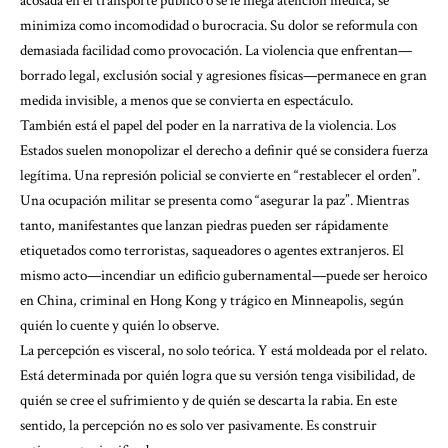
acosada en el transporte público o se le niega atención médica, se
minimiza como incomodidad o burocracia. Su dolor se reformula con
demasiada facilidad como provocación. La violencia que enfrentan—
borrado legal, exclusión social y agresiones físicas—permanece en gran
medida invisible, a menos que se convierta en espectáculo.
También está el papel del poder en la narrativa de la violencia. Los
Estados suelen monopolizar el derecho a definir qué se considera fuerza
legítima. Una represión policial se convierte en “restablecer el orden”.
Una ocupación militar se presenta como “asegurar la paz”. Mientras
tanto, manifestantes que lanzan piedras pueden ser rápidamente
etiquetados como terroristas, saqueadores o agentes extranjeros. El
mismo acto—incendiar un edificio gubernamental—puede ser heroico
en China, criminal en Hong Kong y trágico en Minneapolis, según
quién lo cuente y quién lo observe.
La percepción es visceral, no solo teórica. Y está moldeada por el relato.
Está determinada por quién logra que su versión tenga visibilidad, de
quién se cree el sufrimiento y de quién se descarta la rabia. En este
sentido, la percepción no es solo ver pasivamente. Es construir